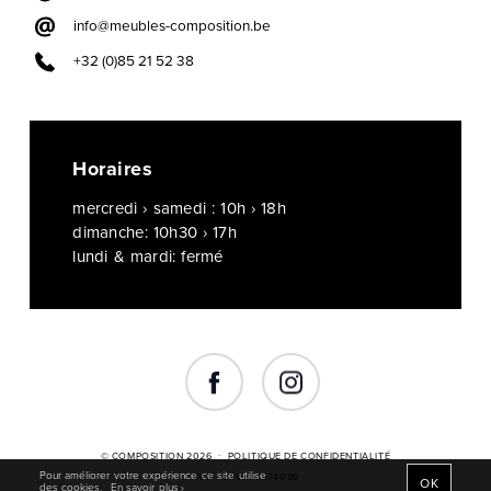
info@meubles-composition.be
+32 (0)85 21 52 38
Horaires
mercredi › samedi : 10h › 18h
dimanche: 10h30 › 17h
lundi & mardi: fermé
© COMPOSITION 2026
POLITIQUE DE CONFIDENTIALITÉ
Pour améliorer votre expérience ce site utilise
TVA : BE0872574089
OK
des cookies.
En savoir plus ›