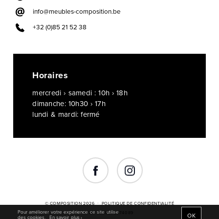
info@meubles-composition.be
+32 (0)85 21 52 38
Horaires
mercredi › samedi : 10h › 18h
dimanche: 10h30 › 17h
lundi & mardi: fermé
© COMPOSITION 2026
POLITIQUE DE CONFIDENTIALITÉ
Pour améliorer votre expérience ce site utilise
TVA : BE0872574089
OK
des cookies.
En savoir plus ›